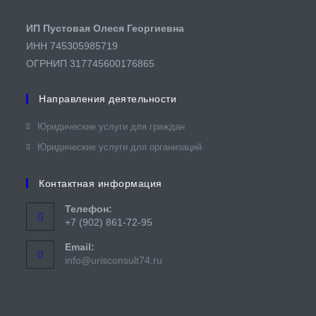
ИП Пустовая Олеся Георгиевна
ИНН 745305985719
ОГРНИП 317745600176865
Направления деятельности
Юридические услуги для граждан​
Юридические услуги для организаций
Контактная информация
Телефон:
+7 (902) 861-72-95
Email:
Откроется
info@urisconsult74.ru
в
вашем
приложении