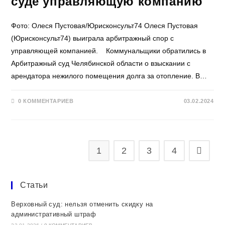
суде управляющую компанию
Фото: Олеся Пустовая/Юрисконсульт74 Олеся Пустовая
(Юрисконсульт74) выиграла арбитражный спор с
управляющей компанией. Коммунальщики обратились в
Арбитражный суд Челябинской области о взыскании с
арендатора нежилого помещения долга за отопление. В…
0 КОММЕНТАРИЕВ
03.02.2024
1
2
3
4
Перейти
Статьи
Верховный суд: нельзя отменить скидку на
административный штраф