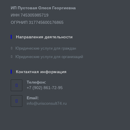
ИП Пустовая Олеся Георгиевна
ИНН 745305985719
ОГРНИП 317745600176865
Направления деятельности
Юридические услуги для граждан​
Юридические услуги для организаций
Контактная информация
Телефон:
+7 (902) 861-72-95
Email:
Откроется
info@urisconsult74.ru
в
вашем
приложении