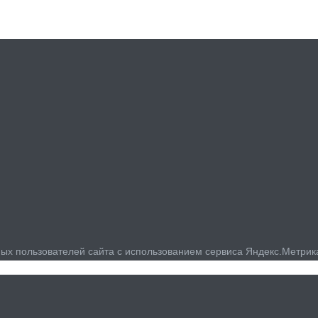
на
следующую
страницу
ых пользователей сайта с использованием сервиса Яндекс.Метрик