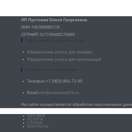
ИП Пустовая Олеся Георгиевна
ИНН 745305985719
ОГРНИП 317745600176865
Направления деятельности
Юридические услуги для граждан​
Юридические услуги для организаций
Контактная информация
Телефон:
+7 (902) 861-72-95
Откроется
Email:
info@urisconsult74.ru
в
На сайте осуществляется обработка персональных данн
вашем
приложении
ОБО МНЕ
УСЛУГИ
СТАТЬИ
КОНТАКТЫ