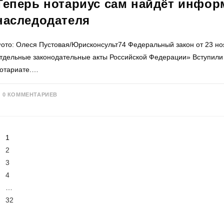
Теперь нотариус сам найдёт инфор
наследодателя
ото: Олеся Пустовая/Юрисконсульт74 Федеральный закон от 23 но
тдельные законодательные акты Российской Федерации» Вступили 
отариате.…
0 КОММЕНТАРИЕВ
1
2
3
4
…
32
Перейти