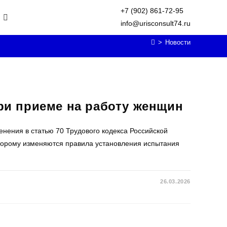
+7 (902) 861-72-95
Переключить
info@urisconsult74.ru
>
Новости
поиск
по
ри приеме на работу женщин
веб-
нения в статью 70 Трудового кодекса Российской
оторому изменяются правила установления испытания
сайту
26.03.2026