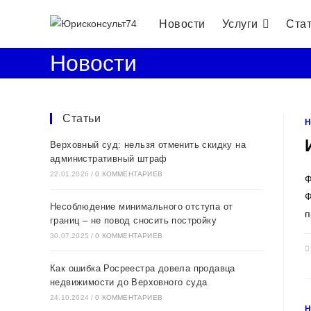
Перейти
Новости
Услуги
Ста
к
содержимому
Новости
Статьи
Верховный суд: нельзя отменить скидку на
административный штраф
22.01.2026
/
0 КОММЕНТАРИЕВ
Ф
Ф
Несоблюдение минимального отступа от
п
границ – не повод сносить постройку
30.07.2025
/
0 КОММЕНТАРИЕВ
Как ошибка Росреестра довела продавца
недвижимости до Верховного суда
24.10.2024
/
0 КОММЕНТАРИЕВ