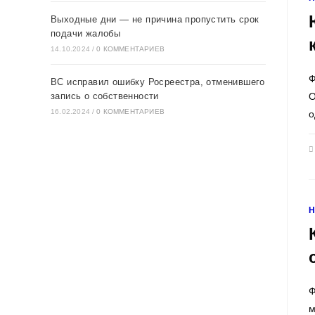
Выходные дни — не причина пропустить срок
подачи жалобы
14.10.2024
/
0 КОММЕНТАРИЕВ
Ф
ВС исправил ошибку Росреестра, отменившего
запись о собственности
О
16.02.2024
/
0 КОММЕНТАРИЕВ
о
Ф
м