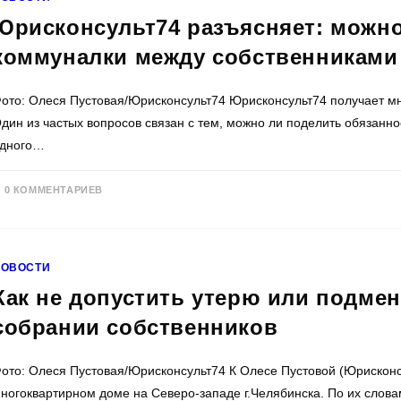
Юрисконсульт74 разъясняет: можно
коммуналки между собственниками
ото: Олеся Пустовая/Юрисконсульт74 Юрисконсульт74 получает мн
дин из частых вопросов связан с тем, можно ли поделить обязанн
дного…
0 КОММЕНТАРИЕВ
НОВОСТИ
Как не допустить утерю или подме
собрании собственников
ото: Олеся Пустовая/Юрисконсульт74 К Олесе Пустовой (Юрисконс
ногоквартирном доме на Северо-западе г.Челябинска. По их слов