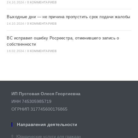
24.10.2024
/
0 КОММЕНТАРИЕВ
Выходные дни — не причина пропустить срок подачи жалобы
14.10.2024
/
0 КОММЕНТАРИЕВ
ВС исправил ошибку Росреестра, отменившего запись о
собственности
16.02.2024
/
0 КОММЕНТАРИЕВ
ИП Пустовая Олеся Георгиевна
ИНН 745305985719
ОГРНИП 317745600176865
Направления деятельности
Юридические услуги для граждан​