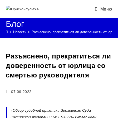
Перейти
Меню
к
содержимому
Блог
>
Новости
>
Разъяснено, прекратиться ли доверенность от юрли
Разъяснено, прекратиться ли
доверенность от юрлица со
смертью руководителя
Запись
07.06.2022
опубликована:
«Обзор судебной практики Верховного Суда
Российской Федерации № 1 (2022)» (утвержден