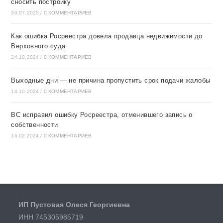
сносить постройку
30.07.2025
/
0 КОММЕНТАРИЕВ
Как ошибка Росреестра довела продавца недвижимости до
Верховного суда
24.10.2024
/
0 КОММЕНТАРИЕВ
Выходные дни — не причина пропустить срок подачи жалобы
14.10.2024
/
0 КОММЕНТАРИЕВ
ВС исправил ошибку Росреестра, отменившего запись о
собственности
16.02.2024
/
0 КОММЕНТАРИЕВ
ИП Пустовая Олеся Георгиевна
ИНН 745305985719