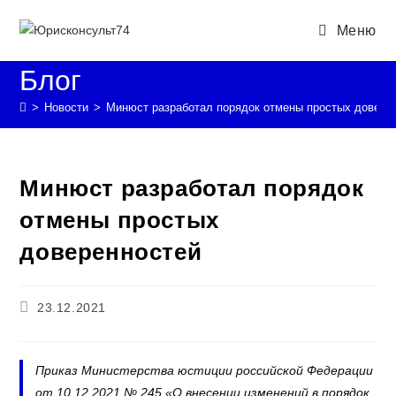
Перейти
Меню
к
содержимому
Блог
>
Новости
>
Минюст разработал порядок отмены простых довере
Минюст разработал порядок
отмены простых
доверенностей
Запись
23.12.2021
опубликована:
Приказ Министерства юстиции российской Федерации
от 10.12.2021 № 245 «О внесении изменений в порядок