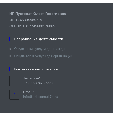
ИП Пустовая Олеся Георгиевна
ИНН 745305985719
ОГРНИП 317745600176865
Направления деятельности
Юридические услуги для граждан​
Юридические услуги для организаций
Контактная информация
Телефон:
+7 (902) 861-72-95
Email:
Откроется
info@urisconsult74.ru
в
вашем
приложении