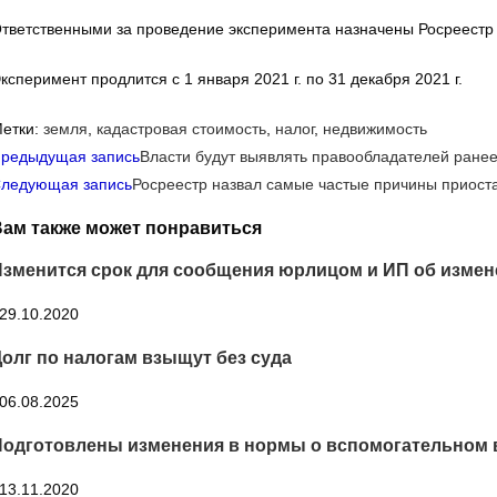
тветственными за проведение эксперимента назначены Росреестр
ксперимент продлится с 1 января 2021 г. по 31 декабря 2021 г.
етки
:
земля
,
кадастровая стоимость
,
налог
,
недвижимость
ще
редыдущая запись
Власти будут выявлять правообладателей ранее
татьи
ледующая запись
Росреестр назвал самые частые причины приоста
Вам также может понравиться
Изменится срок для сообщения юрлицом и ИП об изме
29.10.2020
олг по налогам взыщут без суда
06.08.2025
Подготовлены изменения в нормы о вспомогательном 
13.11.2020