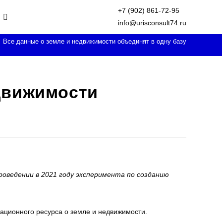
+7 (902) 861-72-95
Переключить
info@urisconsult74.ru
Все данные о земле и недвижимости объединят в одну базу
поиск
по
движимости
веб-
сайту
оведении в 2021 году эксперимента по созданию
ационного ресурса о земле и недвижимости.