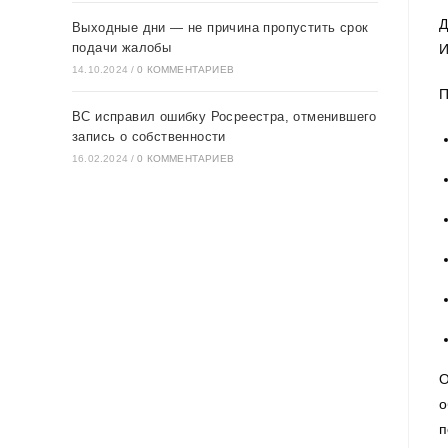
Д
Выходные дни — не причина пропустить срок
подачи жалобы
И
14.10.2024
/
0 КОММЕНТАРИЕВ
П
ВС исправил ошибку Росреестра, отменившего
запись о собственности
16.02.2024
/
0 КОММЕНТАРИЕВ
О
о
п