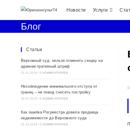
Перейти
Новости
Услуги
Ста
к
содержимому
Блог
Статьи
Верховный суд: нельзя отменить скидку на
административный штраф
22.01.2026
/
0 КОММЕНТАРИЕВ
Несоблюдение минимального отступа от
З
границ – не повод сносить постройку
о
30.07.2025
/
0 КОММЕНТАРИЕВ
Как ошибка Росреестра довела продавца
недвижимости до Верховного суда
П
24.10.2024
/
0 КОММЕНТАРИЕВ