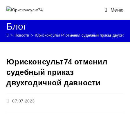
Перейти
Меню
к
содержимому
Блог
>
Новости
>
Юрисконсульт74 отменил судебный приказ двухгоди
Юрисконсульт74 отменил
судебный приказ
двухгодичной давности
Запись
07.07.2023
опубликована: